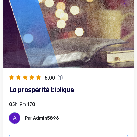
5.00
(1)
La prospérité biblique
05
h
9
m
170
A
Par
Admin5896