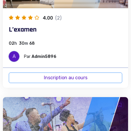
4.00
(2)
L’examen
02
h
30
m
68
A
Par
Admin5896
Inscription au cours