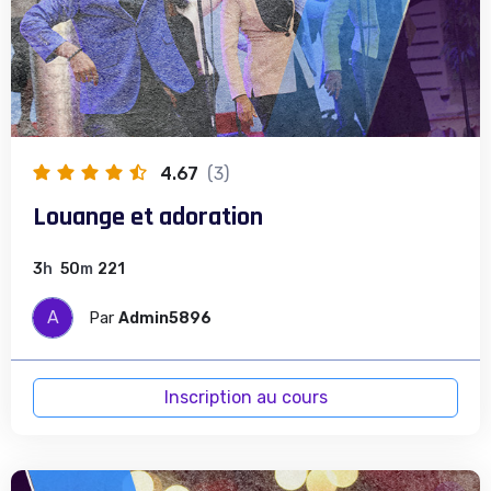
4.67
(3)
Louange et adoration
3
h
50
m
221
A
Par
Admin5896
Inscription au cours