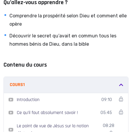
Qu’allez-vous apprendre ?
croyant de jouir de cette merveilleuse bénédiction divine.
Comprendre la prospérité selon Dieu et comment elle
La prospérité est une bénédiction divine. La prospérité est
opère
une invention de Dieu. La prospérité est de Dieu ; et pas
du diable.
Découvrir le secret qu’avait en commun tous les
hommes bénis de Dieu, dans la bible
Dans ce cours, sur la base de l’immense expérience de
l’homme de Dieu, vous découvrirez les vérités
essentielles au sujet de la prospérité biblique.
Contenu du cours
COURS1
Introduction
09:10
Ce qu’il faut absolument savoir !
05:45
Le point de vue de Jésus sur la notion
08:28